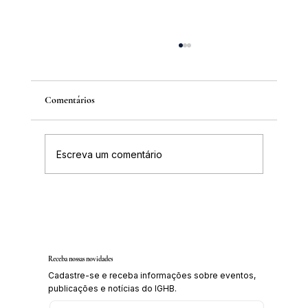
Comentários
Escreva um comentário
IGHB comemora os 100 anos do professor e
médico Geraldo Leite dia 11 de agosto
Receba nossas novidades
Cadastre-se e receba informações sobre eventos,
publicações e notícias do IGHB.