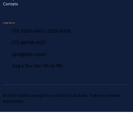
Contato
CONTATO
(71) 3329-4463
/
3329-6336
(71) 98798-9527
ighb@ighb.org.br
Seg a Sex das 13h às 18h
© 2026 Instituto Geográfico e Histórico da Bahia. Todos os direitos
reservados.