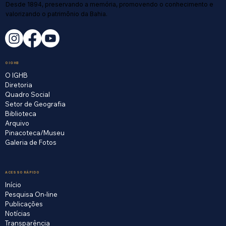
Desde 1894, preservando a memória, promovendo o conhecimento e
valorizando o patrimônio da Bahia.
O IGHB
O IGHB
Diretoria
Quadro Social
Setor de Geografia
Biblioteca
Arquivo
Pinacoteca/Museu
Galeria de Fotos
ACESSO RÁPIDO
Início
Pesquisa On-line
Publicações
Notícias
Transparência