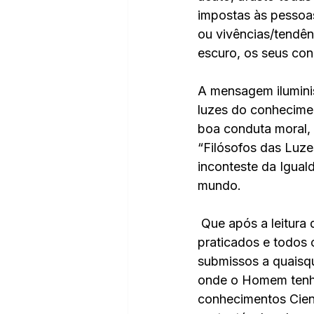
impostas às pessoas
ou vivências/tendên
escuro, os seus con
A mensagem iluminis
luzes do conheciment
boa conduta moral, 
“Filósofos das Luze
inconteste da Igual
mundo.
 Que após a leitura desse livro os preceitos iluministas possam ser diuturnamente 
praticados e todos 
submissos a quaisqu
onde o Homem tenha
conhecimentos Cient