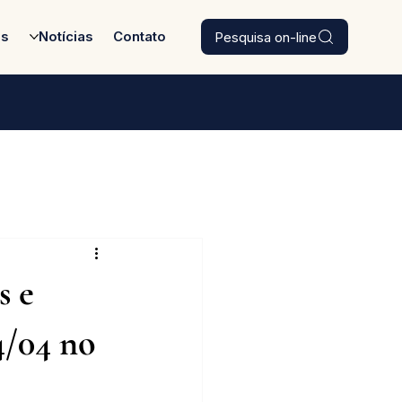
Pesquisa on-line
es
Notícias
Contato
s e
4/04 no