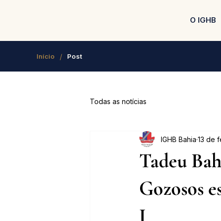
O IGHB
/
Início
Post
Todas as notícias
IGHB Bahia
13 de 
Tadeu Bahi
Gozosos es
I