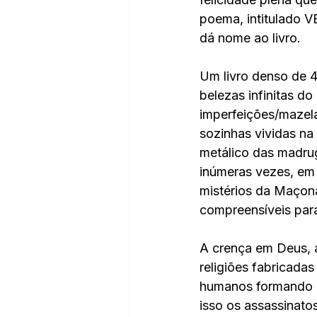
poema, intitulad
dá nome ao livro.
Um livro denso de 4
belezas infinitas d
imperfeições/mazela
sozinhas vividas na 
metálico das madrug
inúmeras vezes, em 
mistérios da Maçona
compreensíveis para
A crença em Deus, a
religiões fabricada
humanos formando di
isso os assassinatos