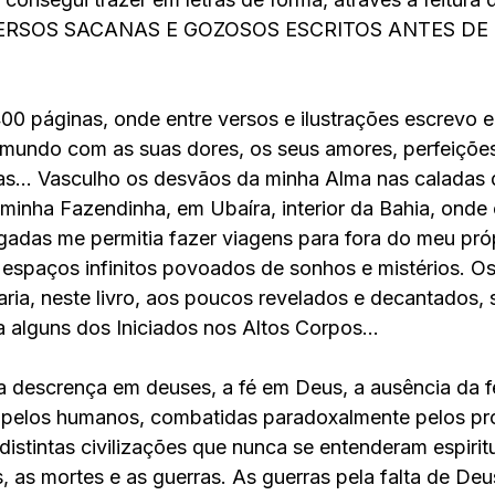
o VERSOS SACANAS E GOZOSOS ESCRITOS ANTES DE 
00 páginas, onde entre versos e ilustrações escrevo e
o mundo com as suas dores, os seus amores, perfeições
s... Vasculho os desvãos da minha Alma nas caladas d
minha Fazendinha, em Ubaíra, interior da Bahia, onde o
adas me permitia fazer viagens para fora do meu pró
espaços infinitos povoados de sonhos e mistérios. Os
ria, neste livro, aos poucos revelados e decantados,
 alguns dos Iniciados nos Altos Corpos...
 descrença em deuses, a fé em Deus, a ausência da f
s pelos humanos, combatidas paradoxalmente pelos pr
stintas civilizações que nunca se entenderam espiritu
, as mortes e as guerras. As guerras pela falta de Deu