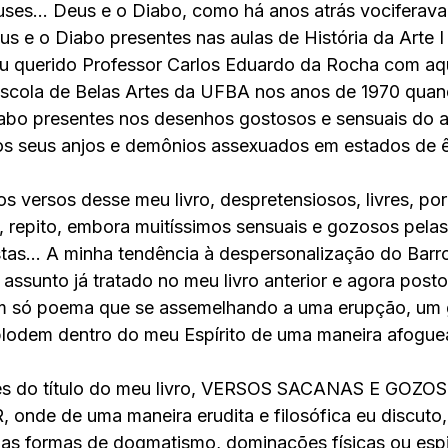
ses... Deus e o Diabo, como há anos atrás vociferav
s e o Diabo presentes nas aulas de História da Arte I e
u querido Professor Carlos Eduardo da Rocha com aque
Escola de Belas Artes da UFBA nos anos de 1970 quand
iabo presentes nos desenhos gostosos e sensuais do 
 os seus anjos e demônios assexuados em estados de ê
 versos desse meu livro, despretensiosos, livres, po
s, repito, embora muitíssimos sensuais e gozosos pelas
stas... A minha tendência à despersonalização do Barr
assunto já tratado no meu livro anterior e agora posto
m só poema que se assemelhando a uma erupção, um 
lodem dentro do meu Espírito de uma maneira afoguea
ões do título do meu livro, VERSOS SACANAS E GOZ
de de uma maneira erudita e filosófica eu discuto, 
 as formas de dogmatismo, dominações físicas ou espir