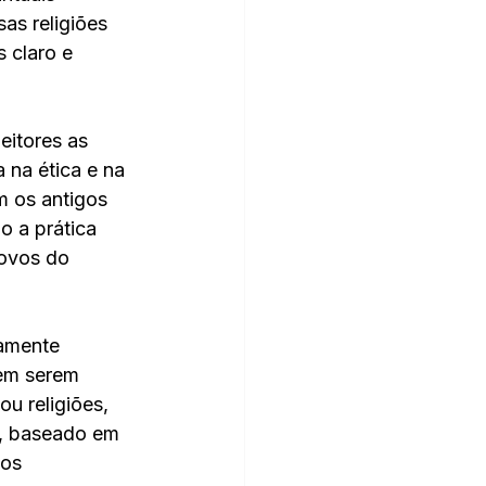
as religiões 
 claro e 
itores as 
 na ética e na 
m os antigos 
o a prática 
povos do 
sem serem 
u religiões, 
, baseado em 
os 