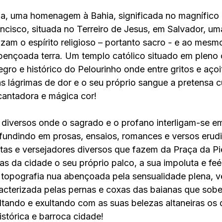
pa, uma homenagem à Bahia, significada no magnífico a
ancisco, situada no Terreiro de Jesus, em Salvador, um
rizam o espírito religioso – portanto sacro - e ao mes
bençoada terra. Um templo católico situado em pleno
gro e histórico do Pelourinho onde entre gritos e açoi
 lágrimas de dor e o seu próprio sangue a pretensa c
cantadora e mágica cor!
 diversos onde o sagrado e o profano interligam-se em
fundindo em prosas, ensaios, romances e versos erudi
stas e versejadores diversos que fazem da Praça da P
as da cidade o seu próprio palco, a sua impoluta e feér
topografia nua abençoada pela sensualidade plena, v
racterizada pelas pernas e coxas das baianas que so
altando e exultando com as suas belezas altaneiras os 
istórica e barroca cidade!