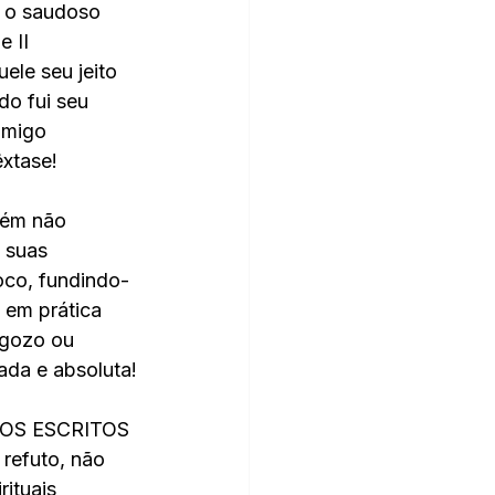
a o saudoso 
 II 
le seu jeito 
o fui seu 
amigo 
xtase!
rém não 
 suas 
oco, fundindo-
 em prática 
gozo ou 
da e absoluta!
OSOS ESCRITOS 
refuto, não 
ituais 