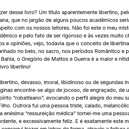
dizer desse livro? Um título aparentemente libertino, pel
ana, que no jargão de alguns poucos acadêmicos seria
speito com os nossos leitores. Não foi este o meu mist
êmico e pelo fato de ser rigoroso e às vezes muito c
s e opiniões, vejo, todavia que o conceito de libertin
anhado no belo, no sacro, nos períodos Romântico e p
Bahia, o Gregório de Mattos e Guerra é a maior e nítid
vro libertino!
libertino, devasso, imoral, libidinoso ou de segundas i
inas encontre-se algo de jocoso, de engraçado, de um
pírito “robatteano”, evocando o perfil alegre do meu s
lho. Outrora fui uma pessoa triste, calado, melancólic
a enésima “ressureição médica” tornei-me uma pessoa 
 ardente, e excessivamente feliz. E é exatamente este 
 consegui trazer em letras de forma, através a feitura 