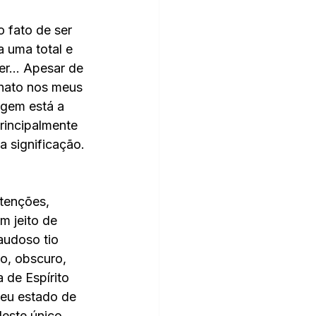
o fato de ser 
 uma total e 
er... Apesar de 
hato nos meus 
agem está a 
rincipalmente 
a significação. 
ntenções, 
 jeito de 
audoso tio 
o, obscuro, 
de Espírito 
meu estado de 
deste único 