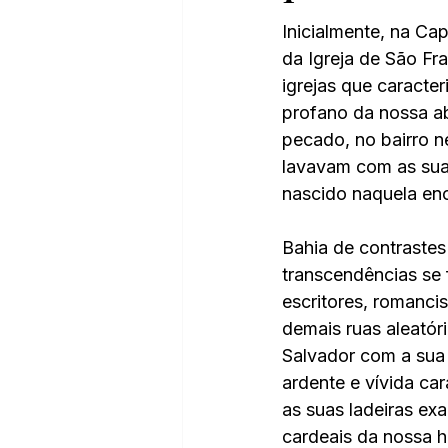
Inicialmente, na Ca
da Igreja de São Fr
igrejas que caracte
profano da nossa a
pecado, no bairro ne
lavavam com as suas
nascido naquela en
Bahia de contrastes
transcendências se 
escritores, romanci
demais ruas aleatóri
Salvador com a sua 
ardente e vívida ca
as suas ladeiras ex
cardeais da nossa h