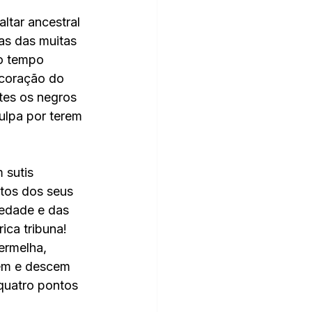
ltar ancestral 
as das muitas 
mo tempo 
 coração do 
tes os negros 
ulpa por terem 
 sutis 
tos dos seus 
iedade e das 
ica tribuna! 
ermelha, 
bem e descem 
quatro pontos 