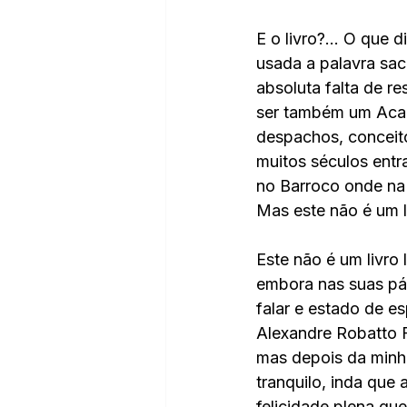
E o livro?... O que 
usada a palavra sac
absoluta falta de re
ser também um Acad
despachos, conceito
muitos séculos entr
no Barroco onde na 
Mas este não é um li
Este não é um livro 
embora nas suas pág
falar e estado de es
Alexandre Robatto Fi
mas depois da minh
tranquilo, inda que
felicidade plena que