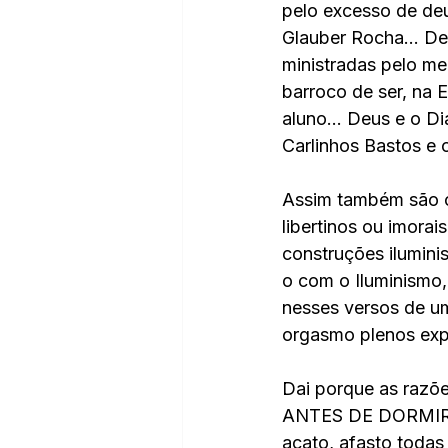
pelo excesso de deu
Glauber Rocha... Deu
ministradas pelo me
barroco de ser, na 
aluno... Deus e o D
Carlinhos Bastos e
Assim também são os
libertinos ou imorai
construções ilumini
o com o Iluminismo, 
nesses versos de u
orgasmo plenos exp
Dai porque as raz
ANTES DE DORMIR, on
acato, afasto todas