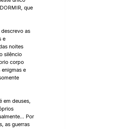
DORMIR, que 
 descrevo as 
 e 
as noites 
 silêncio 
prio corpo 
 enigmas e 
 somente 
é em deuses, 
óprios 
almente... Por 
s, as guerras 