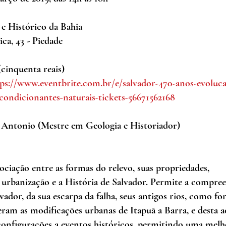
 e Histórico da Bahia
ca, 43 - Piedade 
(cinquenta reais)
tps://www.eventbrite.com.br/e/salvador-470-anos-evoluc
-condicionantes-naturais-tickets-56671562168
 Antonio (Mestre em Geologia e Historiador)
ociação entre as formas do relevo, suas propriedades, 
urbanização e a História de Salvador. Permite a compree
ador, da sua escarpa da falha, seus antigos rios, como fo
eram as modificações urbanas de Itapuã a Barra, e desta 
configurações a eventos históricos, permitindo uma melh