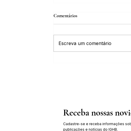
Comentários
Escreva um comentário
IGHB comemora os 100 anos do
professor e médico Geraldo Leite
dia 11 de agosto
Receba nossas nov
Cadastre-se e receba informações sob
publicações e notícias do IGHB.