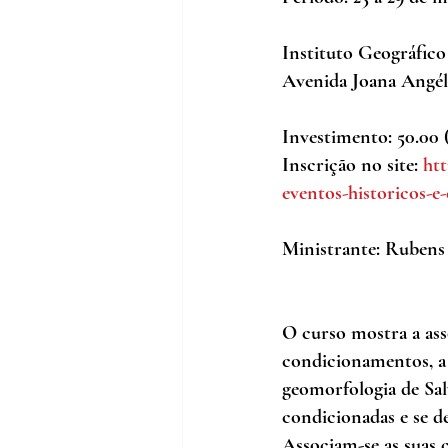
Instituto Geográfico
Avenida Joana Angéli
Investimento: 50.00 
Inscrição no site: 
ht
eventos-historicos-e
Ministrante: Rubens
O curso mostra a ass
condicionamentos, a 
geomorfologia de Salv
condicionadas e se d
Associam-se as suas 