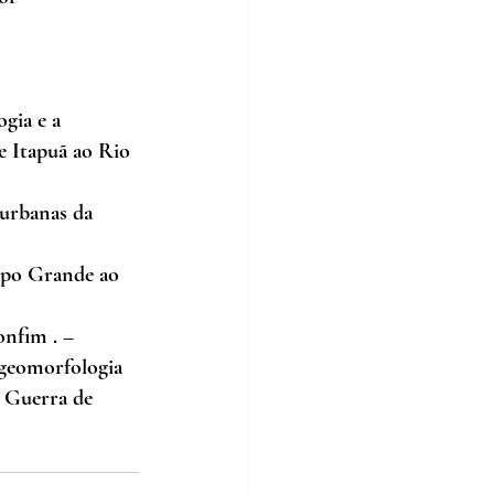
gia e a 
e Itapuã ao Rio 
urbanas da 
mpo Grande ao 
onfim . –
 geomorfologia 
 Guerra de 