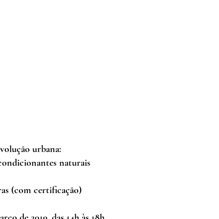
evolução urbana:
 condicionantes naturais
ras (com certificação)
arço de 2019, das 14h às 18h