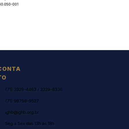
 40.050-001
CONTA
TO
(71) 3329-4463
/
3329-6336
(71) 98798-9527
ighb@ighb.org.br
Seg a Sex das 13h às 18h