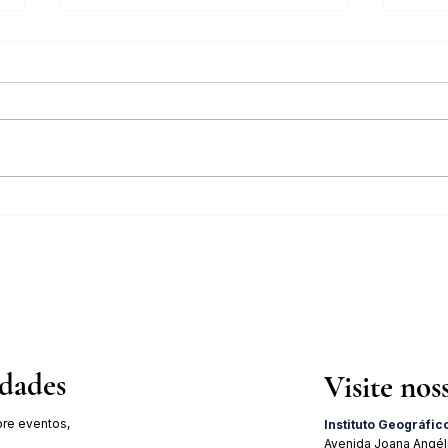
Inscrições abertas para o Curso
Pales
sobre a História da Chapada
Julho
Diamantina
19 de
idades
Visite nos
re eventos,
Instituto Geográfic
Avenida Joana Angél