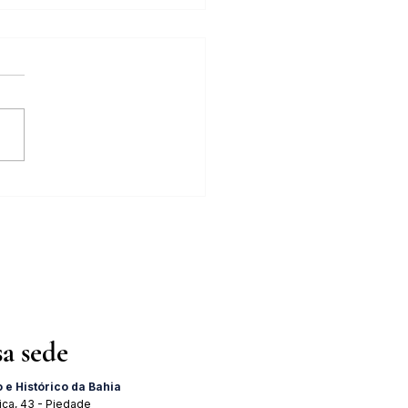
tra "A Importância do 2 de
 para o Brasil" acontece dia
 agosto
sa sede
o e Histórico da Bahia
ica, 43 - Piedade