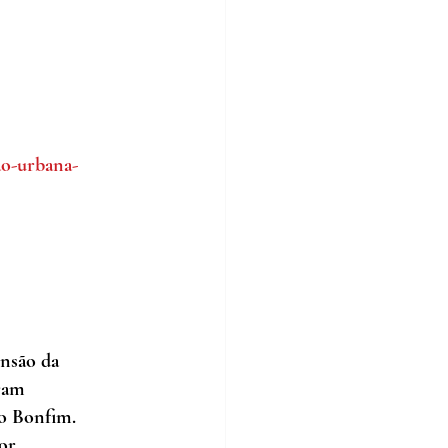
ao-urbana-
nsão da 
ram 
ao Bonfim. 
or 