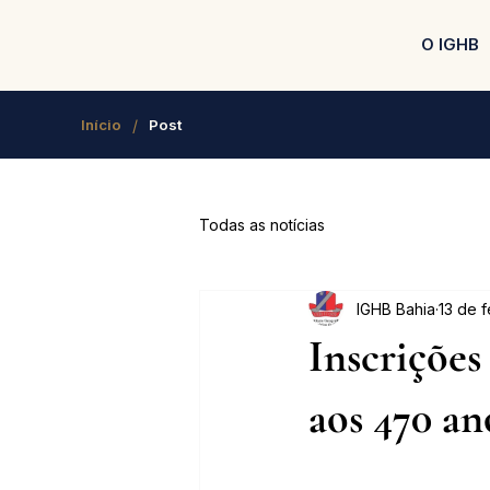
O IGHB
/
Início
Post
Todas as notícias
IGHB Bahia
13 de 
Inscriçõe
aos 470 an