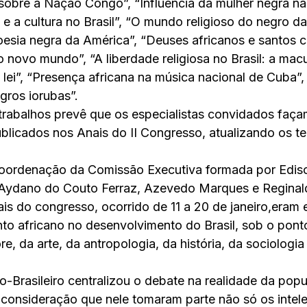
 sobre a Nação Congo”, “Influência da mulher negra n
o e a cultura no Brasil”, “O mundo religioso do negro da
oesia negra da América”, “Deuses africanos e santos c
 novo mundo”, “A liberdade religiosa no Brasil: a mac
lei”, “Presença africana na música nacional de Cuba”
gros iorubas”.
rabalhos prevê que os especialistas convidados façam
publicados nos Anais do II Congresso, atualizando os t
coordenação da Comissão Executiva formada por Ediso
 Aydano do Couto Ferraz, Azevedo Marques e Reginal
ais do congresso, ocorrido de 11 a 20 de janeiro,eram 
nto africano no desenvolvimento do Brasil, sob o ponto
re, da arte, da antropologia, da história, da sociologia
-Brasileiro centralizou o debate na realidade da popu
m consideração que nele tomaram parte não só os intele