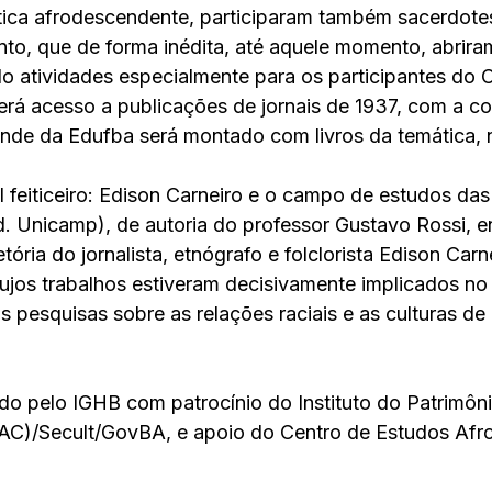
ica afrodescendente, participaram também sacerdotes
nto, que de forma inédita, até aquele momento, abriram
do atividades especialmente para os participantes do 
rá acesso a publicações de jornais de 1937, com a co
nde da Edufba será montado com livros da temática, 
al feiticeiro: Edison Carneiro e o campo de estudos das
Ed. Unicamp), de autoria do professor Gustavo Rossi, e
tória do jornalista, etnógrafo e fol­clo­rista Edison Carne
cujos trabalhos esti­veram decisivamente implicados no
 pesquisas sobre as relações raciais e as culturas de
o pelo IGHB com patrocínio do Instituto do Patrimônio
PAC)/Secult/GovBA, e apoio do Centro de Estudos Afro