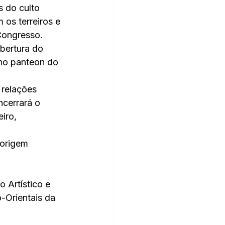
 do culto 
 os terreiros e 
Congresso.
bertura do 
no panteon do 
 relações 
ncerrará o 
iro, 
 
 origem 
 Artístico e 
-Orientais da 