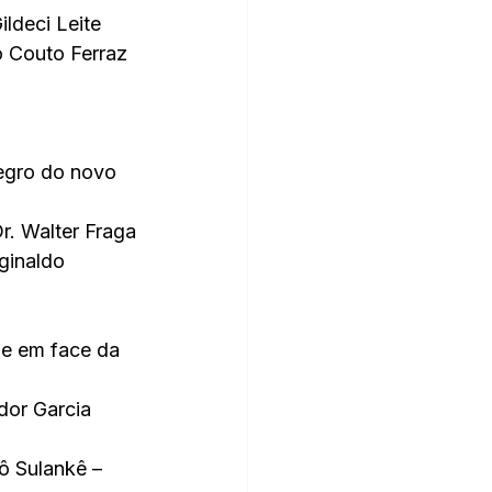
ldeci Leite
 Couto Ferraz 
egro do novo 
r. Walter Fraga
ginaldo 
ue em face da 
dor Garcia 
ô Sulankê – 