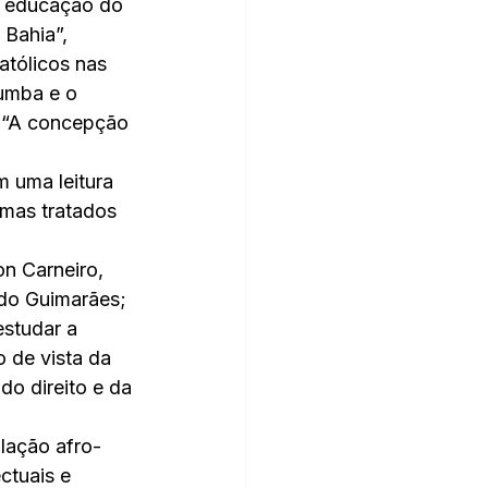
a educação do 
 Bahia”, 
atólicos nas 
umba e o 
, “A concepção 
 uma leitura 
emas tratados 
n Carneiro, 
do Guimarães; 
estudar a 
 de vista da 
 do direito e da 
lação afro-
ctuais e 