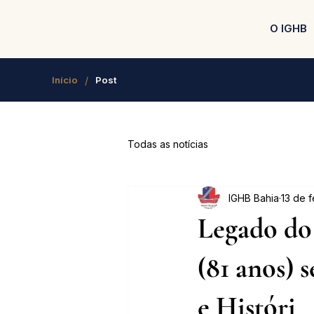
O IGHB
/
Início
Post
Todas as notícias
IGHB Bahia
13 de 
Legado do
(81 anos) 
e Históri