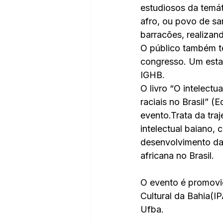
estudiosos da temát
afro, ou povo de sa
barracões, realizan
O público também te
congresso. Um esta
IGHB.
O livro “O intelectu
raciais no Brasil” (
evento.Trata da traje
intelectual baiano, 
desenvolvimento das
africana no Brasil.
O evento é promovid
Cultural da Bahia(I
Ufba.