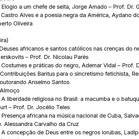
Elogio a um chefe de seita, Jorge Amado – Prof. Dr. Gi
 Castro Alves e a poesia negra da América, Aydano do
berto Oliveira
ira)
euses africanos e santos católicos nas crenças do n
erskovits – Prof. Dr. Nicolau Parés
Costumes e práticas do negro, Ademar Vidal – Prof. D
Contribuições Bantus para o sincretismo fetichista, Re
Doutorando Anselmo Santos
a Almoço
A liberdade religiosa no Brasil: a macumba e o batuq
urt – Prof. Dr. Jocélio Teles
Presença africana na música nacional de Cuba, Salva
e. Alessandra Carvalho da Cruz
 A concepção de Deus entre os negros iorubas, Ladip