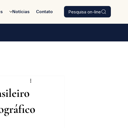
Pesquisa on-line
es
Notícias
Contato
sileiro
ográfico