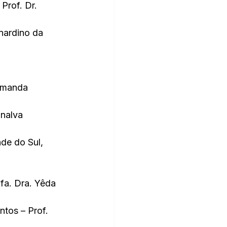
Prof. Dr. 
nardino da 
Amanda 
nalva 
de do Sul,  
fa. Dra. Yêda 
tos – Prof. 