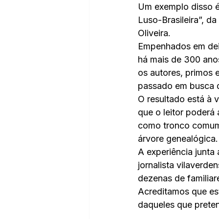
Um exemplo disso é 
Luso-Brasileira”, d
Oliveira.
Empenhados em deixa
há mais de 300 anos
os autores, primos 
passado em busca d
O resultado está à v
que o leitor poderá
como tronco comum o
árvore genealógica.
A experiência junta
jornalista vilaverd
dezenas de familiar
Acreditamos que est
daqueles que prete