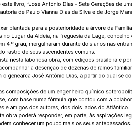
este livro, “José António Dias - Sete Gerações de uma
a autoria de Paulo Vianna Dias da Silva e de Jorge Man
r plantada para a posterioridade a árvore da Família 
 no Lugar da Aldeia, na freguesia da Lage, concelho d
em 4.º grau, mergulharam durante dois anos nas entra
o rastro de seus ascendentes comuns.
ista nesta laboriosa obra, com edições brasileira e po
 acompanhar a descrição de dezenas de ramos familiar
 genearca José António Dias, a partir do qual se con
 as composições de um engenheiro químico soteropoli
ense, com base numa fórmula que contou com a colabo
es e amigos dos autores, dos dois lados do Atlântico.
a obra poderá responder, em parte, às aspirações leg
ndem conhecer um pouco mais os seus antepassados.