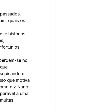
epassados, 
am, quais os 
s e histórias. 
s, 
fortúnios, 
perdem-se no 
 que 
squisando e 
sso que motiva 
como diz Nuno 
parável a uma 
 muitas 