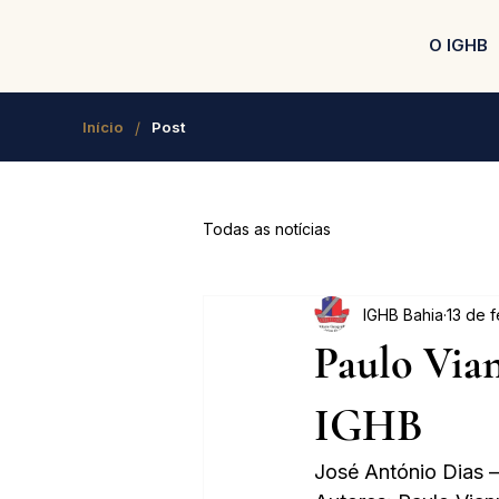
O IGHB
/
Início
Post
Todas as notícias
IGHB Bahia
13 de 
Paulo Vian
IGHB
José António Dias – 