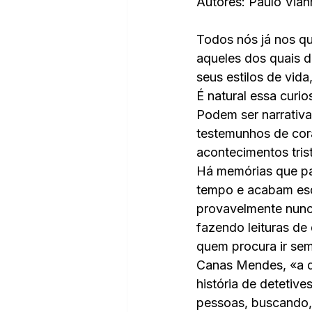
Autores: Paulo Vian
Todos nós já nos q
aqueles dos quais 
seus estilos de vida
É natural essa curio
Podem ser narrativas
testemunhos de cor
acontecimentos tris
Há memórias que p
tempo e acabam esq
provavelmente nunc
fazendo leituras de
quem procura ir se
Canas Mendes, «a d
história de detetive
pessoas, buscando,