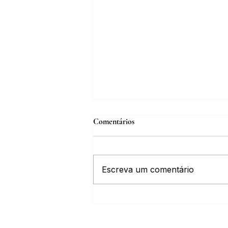
Comentários
Escreva um comentário
Inscrições abertas para o Curso
sobre a História da Chapada
Diamantina