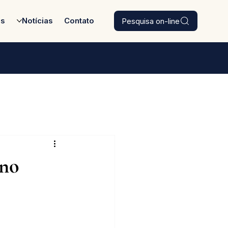
Pesquisa on-line
es
Notícias
Contato
 no