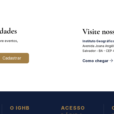
idades
Visite nos
re eventos,
Instituto Geográfic
Avenida Joana Angél
Salvador - BA - CEP
Cadastrar
Como chegar
O IGHB
ACESSO