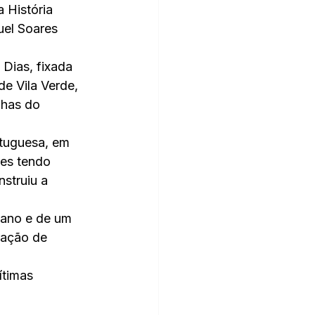
 História 
uel Soares 
Dias, fixada 
e Vila Verde, 
nhas do 
rtuguesa, em 
es tendo 
struiu a 
tano e de um 
ração de 
ítimas 