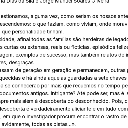
na Dias da Sila e Jorge Manuel Soares Oliveira
uestionamos, alguma vez, como seriam os nossos ant
descendemos: o que faziam, como viviam, onde morav
, que personalidade tinham.
sidade, afinal todas as famílias são herdeiras de legado
 curtas ou extensas, reais ou fictícias, episódios felize
agem, exemplos de sucesso, mas também relatos de in
tes, desgraças.
assam de geração em geração e permanecem, outras 
uecidas e há ainda aquelas guardadas a sete chaves
a se conhecerão por mais que recuemos no tempo pe
 documentos antigos. Intrigante? Até pode ser, mas é i
mpre mais além à descoberta do desconhecido. Pois, 
escoberta é verdadeiramente aliciante e em tudo com
s, em que o investigador procura encontrar o rastro de
 avidamente, todas as pistas…».