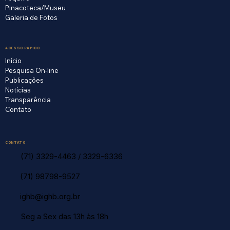
Pinacoteca/Museu
Galeria de Fotos
ACESSO RÁPIDO
Início
Pesquisa On-line
Publicações
Notícias
Transparência
Contato
CONTATO
(71) 3329-4463
/
3329-6336
(71) 98798-9527
ighb@ighb.org.br
Seg a Sex das 13h às 18h