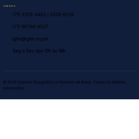
CONTATO
(71) 3329-4463
/
3329-6336
(71) 98798-9527
ighb@ighb.org.br
Seg a Sex das 13h às 18h
© 2026 Instituto Geográfico e Histórico da Bahia. Todos os direitos
reservados.