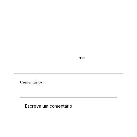
Comentários
Escreva um comentário
Inscrições abertas para o Curso sobre a
História da Chapada Diamantina