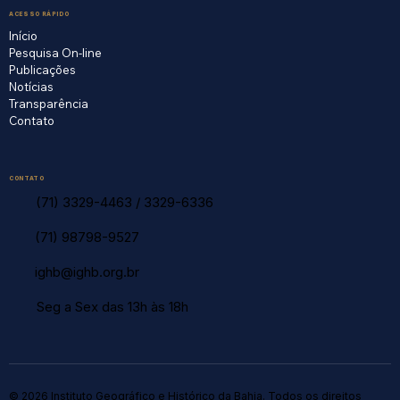
ACESSO RÁPIDO
Início
Pesquisa On-line
Publicações
Notícias
Transparência
Contato
CONTATO
(71) 3329-4463
/
3329-6336
(71) 98798-9527
ighb@ighb.org.br
Seg a Sex das 13h às 18h
© 2026 Instituto Geográfico e Histórico da Bahia. Todos os direitos