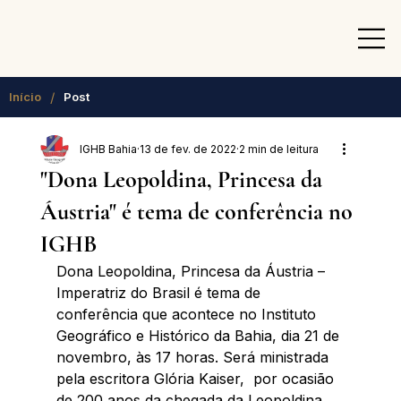
/
Início
Post
IGHB Bahia
13 de fev. de 2022
2 min de leitura
"Dona Leopoldina, Princesa da
Áustria" é tema de conferência no
IGHB
Dona Leopoldina, Princesa da Áustria – 
Imperatriz do Brasil é tema de 
conferência que acontece no Instituto 
Geográfico e Histórico da Bahia, dia 21 de 
novembro, às 17 horas. Será ministrada 
pela escritora Glória Kaiser,  por ocasião 
de 200 anos da chegada da Leopoldina 