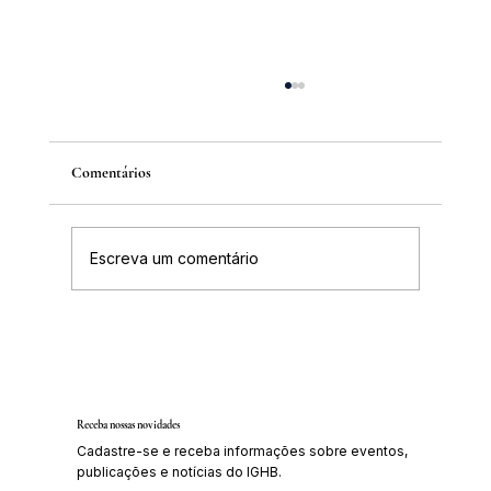
Comentários
Escreva um comentário
IGHB comemora os 100 anos do professor e
médico Geraldo Leite dia 11 de agosto
Receba nossas novidades
Cadastre-se e receba informações sobre eventos,
publicações e notícias do IGHB.