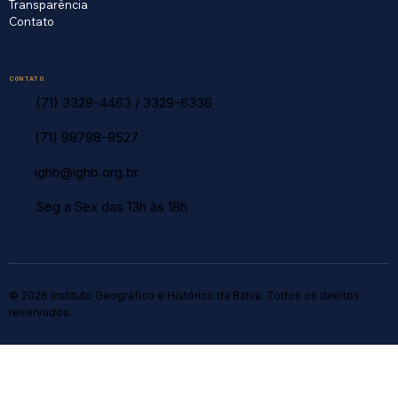
Transparência
Contato
CONTATO
(71) 3329-4463
/
3329-6336
(71) 98798-9527
ighb@ighb.org.br
Seg a Sex das 13h às 18h
© 2026 Instituto Geográfico e Histórico da Bahia. Todos os direitos
reservados.