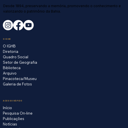
Desde 1894, preservando a memória, promovendo o conhecimento e
valorizando o patrimônio da Bahia.
O IGHB
O IGHB
Diretoria
Quadro Social
Setor de Geografia
Biblioteca
Arquivo
Pinacoteca/Museu
Galeria de Fotos
ACESSO RÁPIDO
Início
Pesquisa On-line
Publicações
Notícias