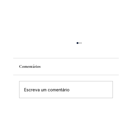
Comentários
Escreva um comentário
IGHB comemora os 100 anos do professor e
médico Geraldo Leite dia 11 de agosto