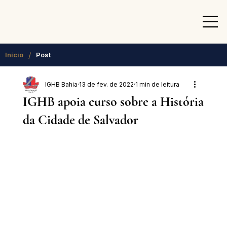
/
Início
Post
IGHB Bahia
13 de fev. de 2022
1 min de leitura
IGHB apoia curso sobre a História
da Cidade de Salvador