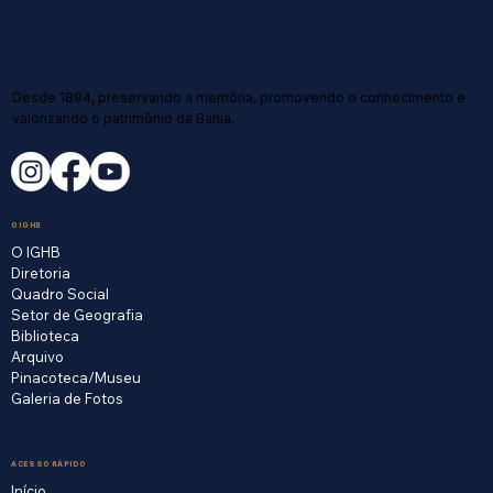
Desde 1894, preservando a memória, promovendo o conhecimento e
valorizando o patrimônio da Bahia.
O IGHB
O IGHB
Diretoria
Quadro Social
Setor de Geografia
Biblioteca
Arquivo
Pinacoteca/Museu
Galeria de Fotos
ACESSO RÁPIDO
Início