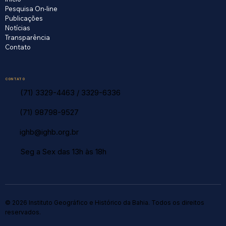
Pesquisa On-line
Publicações
Notícias
Transparência
Contato
CONTATO
(71) 3329-4463
/
3329-6336
(71) 98798-9527
ighb@ighb.org.br
Seg a Sex das 13h às 18h
© 2026 Instituto Geográfico e Histórico da Bahia. Todos os direitos
reservados.