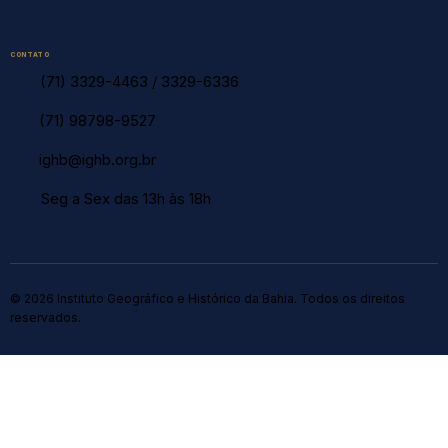
CONTATO
(71) 3329-4463
/
3329-6336
(71) 98798-9527
ighb@ighb.org.br
Seg a Sex das 13h às 18h
© 2026 Instituto Geográfico e Histórico da Bahia. Todos os direitos
reservados.