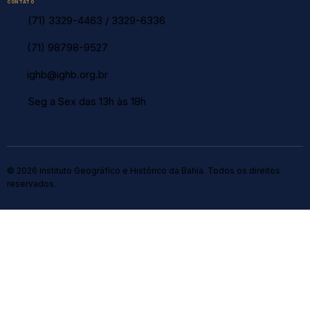
CONTATO
(71) 3329-4463
/
3329-6336
(71) 98798-9527
ighb@ighb.org.br
Seg a Sex das 13h às 18h
© 2026 Instituto Geográfico e Histórico da Bahia. Todos os direitos
reservados.