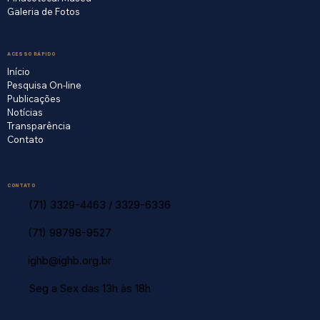
Galeria de Fotos
ACESSO RÁPIDO
Início
Pesquisa On-line
Publicações
Notícias
Transparência
Contato
CONTATO
(71) 3329-4463
/
3329-6336
(71) 98798-9527
ighb@ighb.org.br
Seg a Sex das 13h às 18h