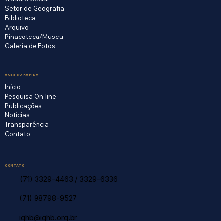
Setor de Geografia
Biblioteca
Arquivo
Pinacoteca/Museu
Galeria de Fotos
ACESSO RÁPIDO
Início
Pesquisa On-line
Publicações
Notícias
Transparência
Contato
CONTATO
(71) 3329-4463
/
3329-6336
(71) 98798-9527
ighb@ighb.org.br