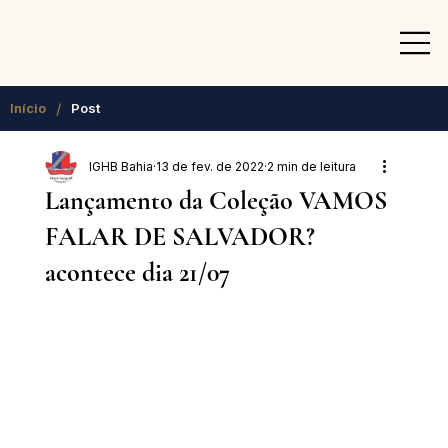
/
Início
Post
IGHB Bahia
13 de fev. de 2022
2 min de leitura
Lançamento da Coleção VAMOS
FALAR DE SALVADOR?
acontece dia 21/07