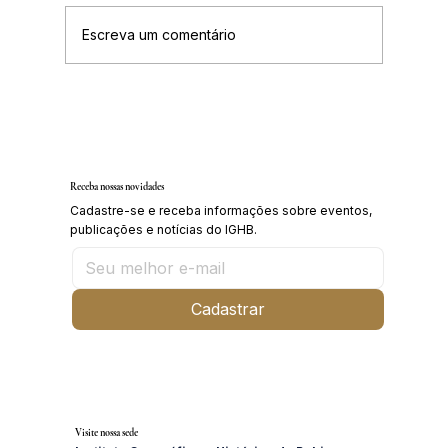
Escreva um comentário
Inscrições abertas para o Curso sobre a
História da Chapada Diamantina
Receba nossas novidades
Cadastre-se e receba informações sobre eventos,
publicações e notícias do IGHB.
Cadastrar
Visite nossa sede