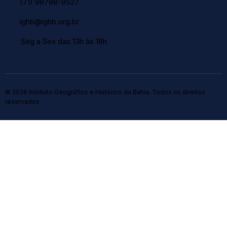
(71) 98798-9527
ighb@ighb.org.br
Seg a Sex das 13h às 18h
© 2026 Instituto Geográfico e Histórico da Bahia. Todos os direitos
reservados.