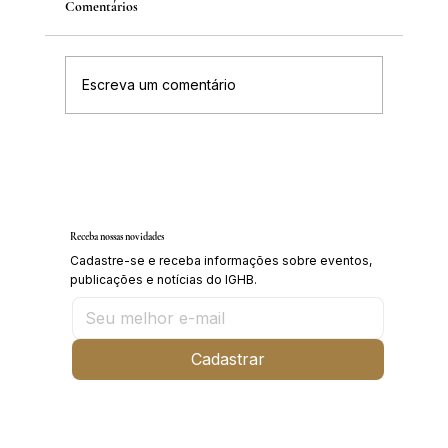
Comentários
Escreva um comentário
IGHB comemora os 100 anos do professor e
médico Geraldo Leite dia 11 de agosto
Receba nossas novidades
Cadastre-se e receba informações sobre eventos,
publicações e notícias do IGHB.
Cadastrar