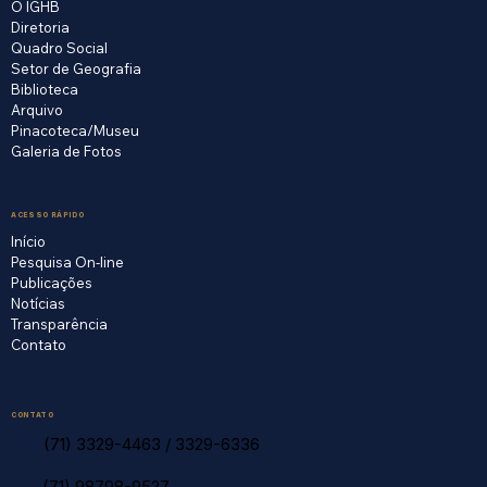
O IGHB
Diretoria
Quadro Social
Setor de Geografia
Biblioteca
Arquivo
Pinacoteca/Museu
Galeria de Fotos
ACESSO RÁPIDO
Início
Pesquisa On-line
Publicações
Notícias
Transparência
Contato
CONTATO
(71) 3329-4463
/
3329-6336
(71) 98798-9527