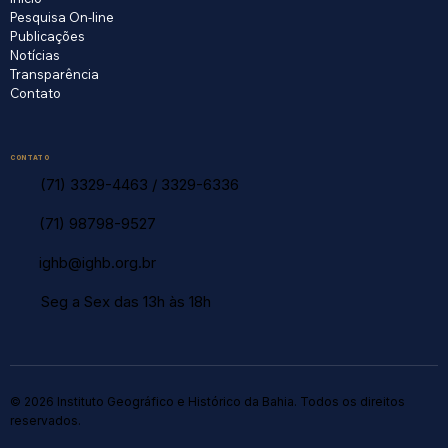
Pesquisa On-line
Publicações
Notícias
Transparência
Contato
CONTATO
(71) 3329-4463
/
3329-6336
(71) 98798-9527
ighb@ighb.org.br
Seg a Sex das 13h às 18h
© 2026 Instituto Geográfico e Histórico da Bahia. Todos os direitos
reservados.