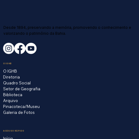
Desde 1894, preservando a memória, promovendo o conhecimento e
valorizando o patrimônio da Bahia.
O IGHB
O IGHB
Diretoria
Quadro Social
Setor de Geografia
Biblioteca
Arquivo
Pinacoteca/Museu
Galeria de Fotos
ACESSO RÁPIDO
Início