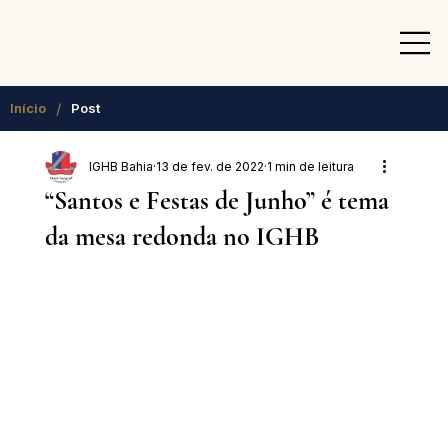
/
Início
Post
IGHB Bahia
13 de fev. de 2022
1 min de leitura
“Santos e Festas de Junho” é tema
da mesa redonda no IGHB