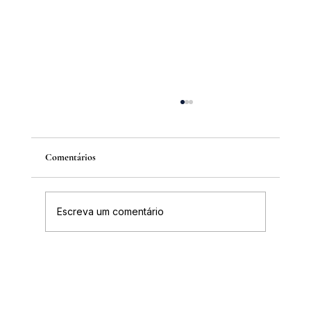
Comentários
Escreva um comentário
IGHB comemora os 100 anos do professor e
médico Geraldo Leite dia 11 de agosto