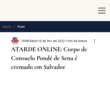
/
Início
Post
IGHB Bahia
13 de fev. de 2022
1 min de leitura
ATARDE ONLINE: Corpo de
Consuelo Pondé de Sena é
cremado em Salvador