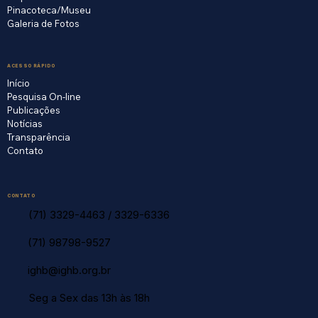
Pinacoteca/Museu
Galeria de Fotos
ACESSO RÁPIDO
Início
Pesquisa On-line
Publicações
Notícias
Transparência
Contato
CONTATO
(71) 3329-4463
/
3329-6336
(71) 98798-9527
ighb@ighb.org.br
Seg a Sex das 13h às 18h