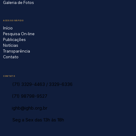
Galeria de Fotos
ACESSO RÁPIDO
Início
Pesquisa On-line
Publicações
Notícias
Transparência
Contato
CONTATO
(71) 3329-4463
/
3329-6336
(71) 98798-9527
ighb@ighb.org.br
Seg a Sex das 13h às 18h