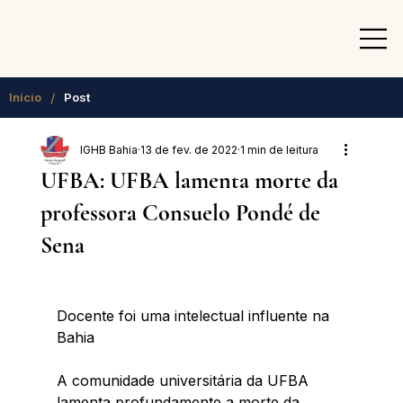
/
Início
Post
IGHB Bahia
13 de fev. de 2022
1 min de leitura
UFBA: UFBA lamenta morte da
professora Consuelo Pondé de
Sena
Docente foi uma intelectual influente na 
Bahia 
A comunidade universitária da UFBA 
lamenta profundamente a morte da 