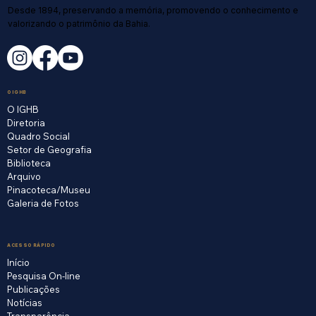
Desde 1894, preservando a memória, promovendo o conhecimento e
valorizando o patrimônio da Bahia.
O IGHB
O IGHB
Diretoria
Quadro Social
Setor de Geografia
Biblioteca
Arquivo
Pinacoteca/Museu
Galeria de Fotos
ACESSO RÁPIDO
Início
Pesquisa On-line
Publicações
Notícias
Transparência