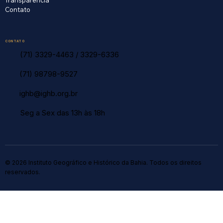
Contato
CONTATO
(71) 3329-4463
/
3329-6336
(71) 98798-9527
ighb@ighb.org.br
Seg a Sex das 13h às 18h
© 2026 Instituto Geográfico e Histórico da Bahia. Todos os direitos
reservados.