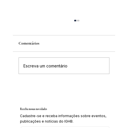
Comentários
Escreva um comentário
Inscrições abertas para o Curso sobre a
História da Chapada Diamantina
Receba nossas novidades
Cadastre-se e receba informações sobre eventos,
publicações e notícias do IGHB.