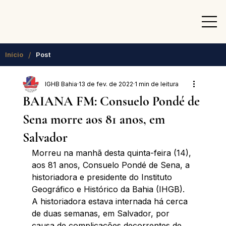
/
Início
Post
IGHB Bahia
13 de fev. de 2022
1 min de leitura
BAIANA FM: Consuelo Pondé de
Sena morre aos 81 anos, em
Salvador
Morreu na manhã desta quinta-feira (14), 
aos 81 anos, Consuelo Pondé de Sena, a 
historiadora e presidente do Instituto 
Geográfico e Histórico da Bahia (IHGB). 
A historiadora estava internada há cerca 
de duas semanas, em Salvador, por 
causa de complicações decorrentes de 