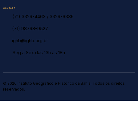
CONTATO
(71) 3329-4463
/
3329-6336
(71) 98798-9527
ighb@ighb.org.br
Seg a Sex das 13h às 18h
© 2026 Instituto Geográfico e Histórico da Bahia. Todos os direitos
reservados.