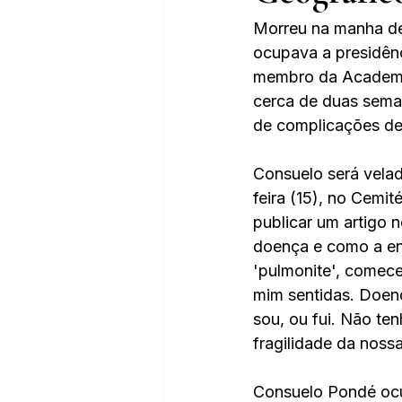
Morreu na manha des
ocupava a presidênc
membro da Academia 
cerca de duas seman
de complicações de
Consuelo será velad
feira (15), no Cemi
publicar um artigo n
doença e como a en
'pulmonite', comece
mim sentidas. Doenç
sou, ou fui. Não ten
fragilidade da noss
Consuelo Pondé ocu