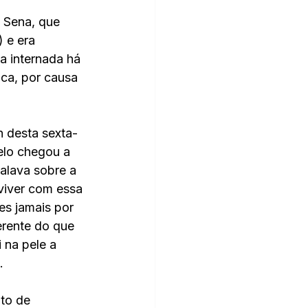
 Sena, que 
 e era 
a internada há 
ca, por causa 
h desta sexta-
elo chegou a 
falava sobre a 
viver com essa 
s jamais por 
erente do que 
 na pele a 
  
to de 