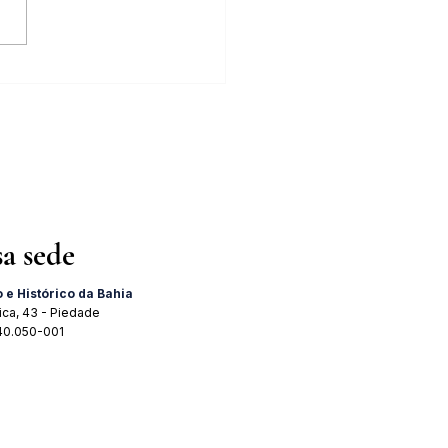
tra "A Importância do 2 de
 para o Brasil" acontece dia
 agosto
sa sede
o e Histórico da Bahia
ica, 43 - Piedade
 40.050-001