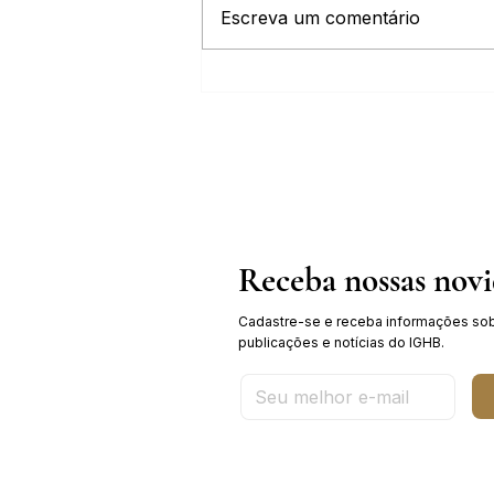
Escreva um comentário
IGHB comemora os 100 anos do
professor e médico Geraldo Leite
dia 11 de agosto
Receba nossas nov
Cadastre-se e receba informações sob
publicações e notícias do IGHB.