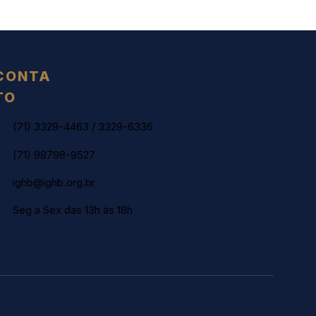
CONTA
TO
(71) 3329-4463
/
3329-6336
(71) 98798-9527
ighb@ighb.org.br
Seg a Sex das 13h às 18h