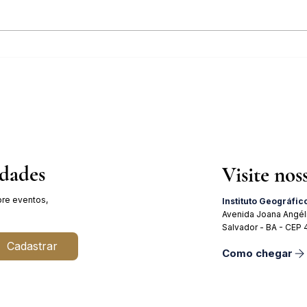
Inscrições abertas para o Curso
Pales
sobre a História da Chapada
Julho
Diamantina
19 de
idades
Visite nos
re eventos,
Instituto Geográfic
Avenida Joana Angél
Salvador - BA - CEP
Cadastrar
Como chegar