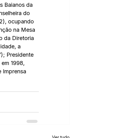
s Baianos da 
selheira do 
2), ocupando 
unção na Mesa 
 da Diretoria 
idade, a 
); Presidente 
a em 1998, 
 Imprensa 
Ver tudo