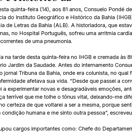
ta quinta-feira (14), aos 81 anos, Consuelo Pondé de
ia do Instituto Geográfico e Histórico da Bahia (IHGB)
de Letras da Bahia (ALB). A historiadora, que estav
as, no Hospital Português, sofreu uma arritmia cardía
correntes de uma pneumonia. 
a na tarde desta quinta-feira no IHGB e cremada às 8
tério Jardim da Saudade. Antes do internamento Consu
o jornal Tribuna da Bahia, onde era colunista, no qual 
fermidade afetava sua vida. “Desde que passei a con
i a experimentar novas e desagradáveis emoções, ante
a terrível que me tolhe o tônus vital, deixando-me dif
ho certeza de que voltarei a ser a mesma, porque senti
a condição humana e me sinto outra pessoa”, escreveu.
pou cargos importantes como: Chefe do Departamen