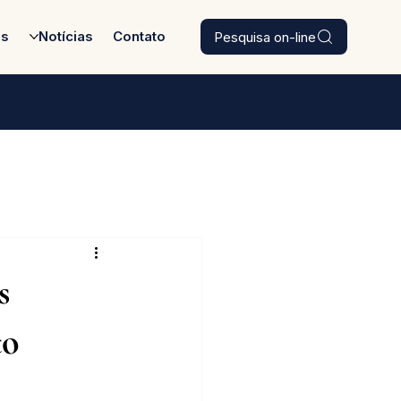
Pesquisa on-line
es
Notícias
Contato
s
to