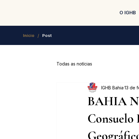
O IGHB
/
Início
Post
Todas as notícias
IGHB Bahia
13 de 
BAHIA NO
Consuelo P
Geográfico