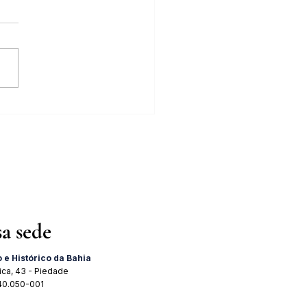
tra "A Importância do 2 de
 para o Brasil" acontece dia
 agosto
sa sede
o e Histórico da Bahia
ica, 43 - Piedade
 40.050-001