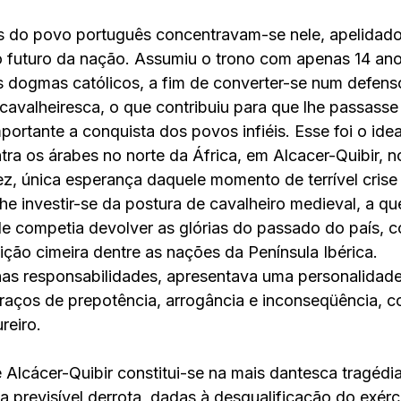
 do povo português concentravam-se nele, apelidado 
 futuro da nação. Assumiu o trono com apenas 14 ano
 dogmas católicos, a fim de converter-se num defenso
valheiresca, o que contribuiu para que lhe passasse a
ortante a conquista dos povos infiéis. Esse foi o idea
tra os árabes no norte da África, em Alcacer-Quibir, n
vez, única esperança daquele momento de terrível cris
he investir-se da postura de cavalheiro medieval, a q
 ele competia devolver as glórias do passado do país, 
ição cimeira dentre as nações da Península Ibérica. 
as responsabilidades, apresentava uma personalidade
raços de prepotência, arrogância e inconseqüência, 
reiro. 
 Alcácer-Quibir constitui-se na mais dantesca tragédia
a previsível derrota, dadas à desqualificação do exérci