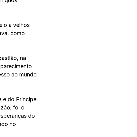
gínquos 
io a velhos 
ava, como 
astião, na 
aparecimento 
resso ao mundo 
 e do Príncipe 
zão, foi o 
esperanças do  
ado no 