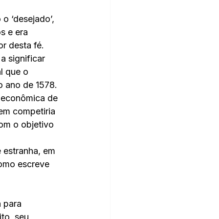
o ‘desejado’, 
s e era 
r desta fé. 
 significar 
l que o 
o ano de 1578. 
e econômica de 
uem competiria 
com o objetivo 
 estranha, em 
como escreve 
 para 
to, seu 