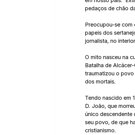
em nosso país.  Ext
pedaços de chão da t
Preocupou-se com o 
papeis dos sertanej
jornalista, no interio
O mito nasceu na cu
Batalha de Alcácer-
traumatizou o povo 
dos mortais. 
Tendo nascido em 15
D. João, que morreu 
único descendente d
seu povo, de que ha
cristianismo. 