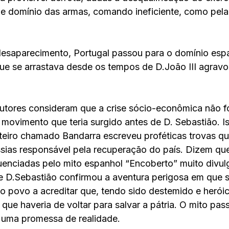
 e domínio das armas, comando ineficiente, como pela
esaparecimento, Portugal passou para o domínio espa
 que se arrastava desde os tempos de D.João III agravo
autores consideram que a crise sócio-econômica não f
 movimento que teria surgido antes de D. Sebastião. I
teiro chamado Bandarra escreveu proféticas trovas q
ias responsável pela recuperação do país. Dizem que
luenciadas pelo mito espanhol “Encoberto” muito divu
e D.Sebastião confirmou a aventura perigosa em que s
o povo a acreditar que, tendo sido destemido e heróic
 que haveria de voltar para salvar a pátria. O mito pas
 uma promessa de realidade. 