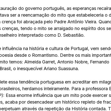
tauração do governo português, as esperanças recaír
itava ser a reencarnação do mito que estabeleceria o 
a crença foi abraçada pelo Padre Antônio Vieira. Quan
s crenças, tendo o mito se arraigado no espírito dos se
nselheiro interpretado como D. Sebastião. 
e influência na história e cultura de Portugal, vem se
poesia desde o Romantismo. Dentre os mais importante
mito temos: Almeida Garret, Antonio Nobre, Fernando 
Brasil, o inesquecível Ariano Suassuna. 
lete essa tendência portuguesa em acreditar em milagr
brasileiros, herdamos inteiramente. Para a professora 
P): Essa enorme influência que um mito pode exercer 
s, acaba por desencadear um histórico repleto de frac
perpetuam através da repetição da História contada. 