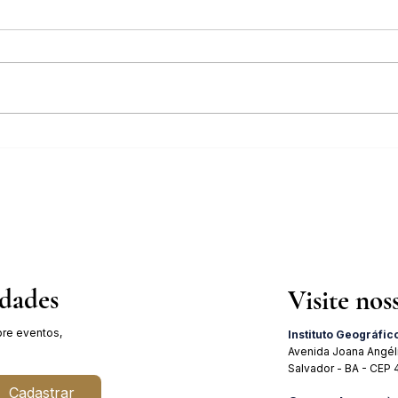
IGHB comemora os 100 anos do
Pales
professor e médico Geraldo Leite
Julho
dia 11 de agosto
19 de
idades
Visite nos
re eventos,
Instituto Geográfic
Avenida Joana Angél
Salvador - BA - CEP
Cadastrar