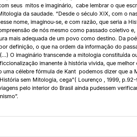
, com seus  mitos e imaginário,  cabe lembrar o que es
Mitologia da saudade. “Desde o século XIX, com o na
desse nome, imaginou-se, e com razão, que seria a Hist
compreensão de nós mesmo como passado coletivo e, 
itura mais adequada de um povo como destino. Da poé
, por definição, o que na ordem da informação do pass
...) O imaginário transcende a mitologia constituída ou
 ficcionalização imanente à história vivida, que melho
o uma célebre fórmula de Kant  podemos dizer que a M
 História sem Mitologia, cega”( Lourenço , 1999, p.92-
iagens pelo interior do Brasil ainda pudessem verificar
nismo”. 