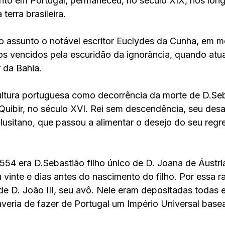
into em Portugal, permaneceu, no século XIX, nos lon
erra brasileira. 
assunto o notável escritor Euclydes da Cunha, em me
os vencidos pela escuridão da ignorância, quando atu
r da Bahia. 
ltura portuguesa como decorrência da morte de D.Seb
Quibir, no século XVI. Rei sem descendência, seu des
lusitano, que passou a alimentar o desejo do seu reg
54 era D.Sebastião filho único de D. Joana de Áustria
vinte e dias antes do nascimento do filho. Por essa ra
e D. João III, seu avô. Nele eram depositadas todas 
veria de fazer de Portugal um Império Universal base