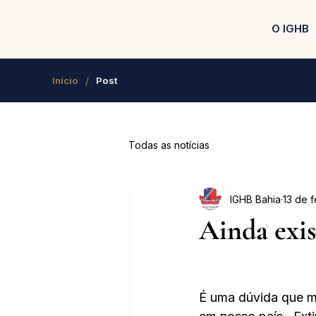
O IGHB
/
Início
Post
Todas as notícias
IGHB Bahia
13 de 
Ainda exis
É uma dúvida que m