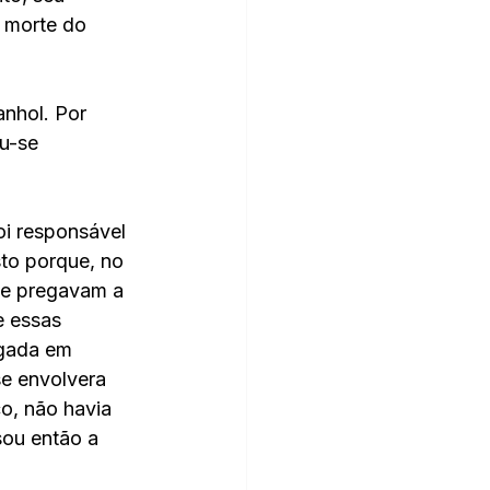
 morte do 
nhol. Por 
u-se 
oi responsável 
sto porque, no 
ue pregavam a 
 essas 
lgada em 
e envolvera 
o, não havia 
sou então a 