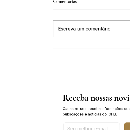
Comentários
Escreva um comentário
Inscrições abertas para o Curso
sobre a História da Chapada
Diamantina
Receba nossas nov
Cadastre-se e receba informações sob
publicações e notícias do IGHB.