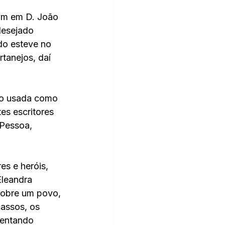
am em D. João 
desejado 
do esteve no 
rtanejos, daí 
ndo usada como 
s escritores 
Pessoa, 
es e heróis, 
Eleandra 
sobre um povo, 
assos, os 
Tentando 