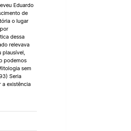
creveu Eduardo 
scimento de 
ória o lugar 
por 
tica dessa 
ado relevava 
 plausível, 
r o podemos 
itologia sem 
93) Seria 
 a existência 