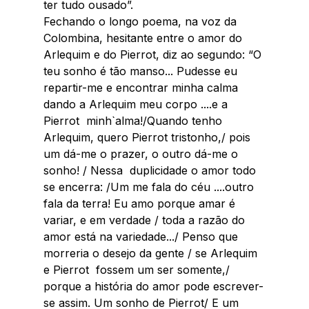
ter tudo ousado”. 
Fechando o longo poema, na voz da 
Colombina, hesitante entre o amor do 
Arlequim e do Pierrot, diz ao segundo: “O 
teu sonho é tão manso... Pudesse eu 
repartir-me e encontrar minha calma 
dando a Arlequim meu corpo ....e a 
Pierrot  minh`alma!/Quando tenho 
Arlequim, quero Pierrot tristonho,/ pois 
um dá-me o prazer, o outro dá-me o 
sonho! / Nessa  duplicidade o amor todo 
se encerra: /Um me fala do céu ....outro 
fala da terra! Eu amo porque amar é 
variar, e em verdade / toda a razão do 
amor está na variedade.../ Penso que 
morreria o desejo da gente / se Arlequim 
e Pierrot  fossem um ser somente,/ 
porque a história do amor pode escrever-
se assim. Um sonho de Pierrot/ E um 