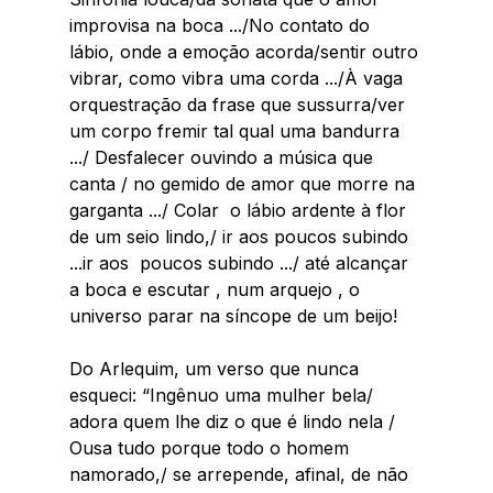
improvisa na boca .../No contato do 
lábio, onde a emoção acorda/sentir outro 
vibrar, como vibra uma corda .../À vaga 
orquestração da frase que sussurra/ver 
um corpo fremir tal qual uma bandurra 
.../ Desfalecer ouvindo a música que 
canta / no gemido de amor que morre na 
garganta .../ Colar  o lábio ardente à flor 
de um seio lindo,/ ir aos poucos subindo 
...ir aos  poucos subindo .../ até alcançar 
a boca e escutar , num arquejo , o 
universo parar na síncope de um beijo! 
Do Arlequim, um verso que nunca 
esqueci: “Ingênuo uma mulher bela/ 
adora quem lhe diz o que é lindo nela / 
Ousa tudo porque todo o homem 
namorado,/ se arrepende, afinal, de não 