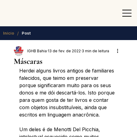
/
Início
Post
IGHB Bahia
13 de fev. de 2022
3 min de leitura
Máscaras
Herdei alguns livros antigos de familiares 
falecidos, que teimo em preservar 
porque significaram muito para os seus 
donos e me dói descartá-los. Isto porque 
para quem gosta de ter livros e contar 
com objetos insubstituíveis, ainda que 
escritos em linguagem anacrônica. 
Um deles é de Menotti Del Picchia, 
intelectual esquecido como muitos 