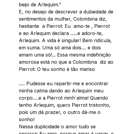
beijo de Arlequim.” 
E, no desejo de descrever a dubiedade de 
sentimentos da mulher, Colombina diz, 
hesitante  a Pierrot: Eu  amo-te , Pierrot 
e ao Arlequim declara ......e adoro-te, 
Arlequim. A vida é singular! Bem ridícula, 
em suma. Uma só ama dois.... e dois 
amam uma só!... Essa mesma indefinição 
amorosa está no que a Colombina  diz ao 
Pierrot: O teu sonho é tão manso  
..... Pudesse eu repartir-me e encontrar 
minha calma dando ao Arlequim meu 
corpo.....e a Pierrot minh´alma! Quando 
tenho Arlequim, quero Pierrot tristonho, 
pois um dá prazer, o outro dá-me o 
sonho! 
Nessa duplicidade o amor tudo se 
encerra: Eu amo, porque amar é variar, e 