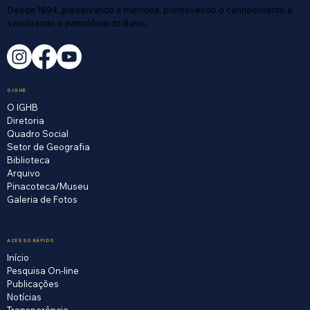
Desde 1894, preservando a memória, promovendo o conhecimento e
valorizando o patrimônio da Bahia.
O IGHB
O IGHB
Diretoria
Quadro Social
Setor de Geografia
Biblioteca
Arquivo
Pinacoteca/Museu
Galeria de Fotos
ACESSO RÁPIDO
Início
Pesquisa On-line
Publicações
Notícias
Transparência