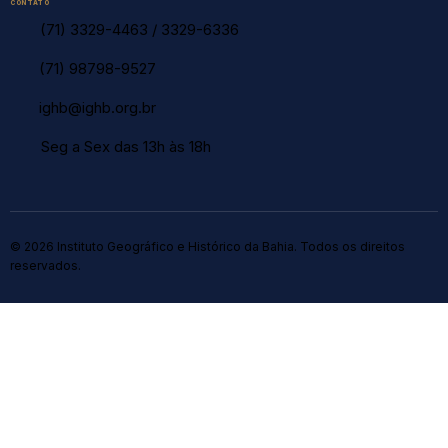
CONTATO
(71) 3329-4463
/
3329-6336
(71) 98798-9527
ighb@ighb.org.br
Seg a Sex das 13h às 18h
© 2026 Instituto Geográfico e Histórico da Bahia. Todos os direitos
reservados.