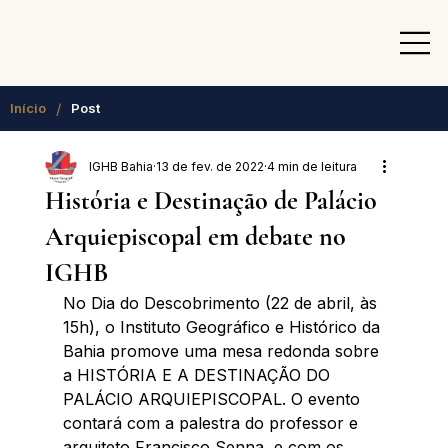
/
Início
Post
IGHB Bahia
13 de fev. de 2022
4 min de leitura
História e Destinação de Palácio
Arquiepiscopal em debate no
IGHB
No Dia do Descobrimento (22 de abril, às 
15h), o Instituto Geográfico e Histórico da 
Bahia promove uma mesa redonda sobre 
a HISTÓRIA E A DESTINAÇÃO DO 
PALÁCIO ARQUIEPISCOPAL. O evento 
contará com a palestra do professor e 
arquiteto Francisco Senna, e com os 