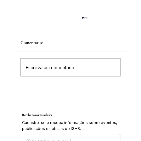
Comentários
Escreva um comentário
IGHB comemora os 100 anos do professor e
médico Geraldo Leite dia 11 de agosto
Receba nossas novidades
Cadastre-se e receba informações sobre eventos,
publicações e notícias do IGHB.