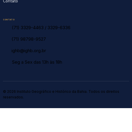
Contato
CONTATO
(71) 3329-4463
/
3329-6336
(71) 98798-9527
ighb@ighb.org.br
Seg a Sex das 13h às 18h
© 2026 Instituto Geográfico e Histórico da Bahia. Todos os direitos
reservados.