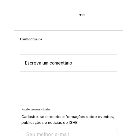
Comentários
Escreva um comentário
IGHB comemora os 100 anos do professor e
médico Geraldo Leite dia 11 de agosto
Receba nossas novidades
Cadastre-se e receba informações sobre eventos,
publicações e notícias do IGHB.