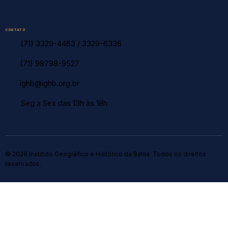
CONTATO
(71) 3329-4463
/
3329-6336
(71) 98798-9527
ighb@ighb.org.br
Seg a Sex das 13h às 18h
© 2026 Instituto Geográfico e Histórico da Bahia. Todos os direitos
reservados.